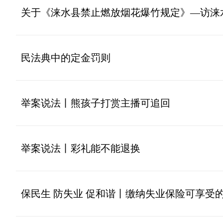
关于《涞水县禁止燃放烟花爆竹规定》—访涞
民法典中的定金罚则
举案说法丨熊孩子打赏主播可追回
举案说法丨彩礼能不能退换
保民生 防失业 促和谐丨缴纳失业保险可享受