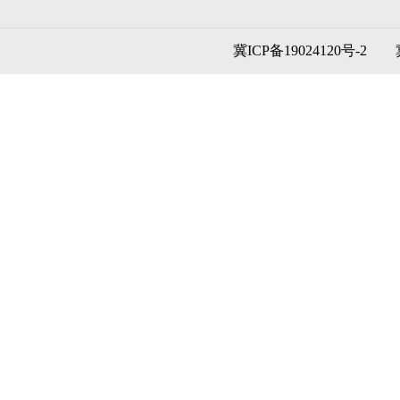
冀ICP备19024120号-2
冀