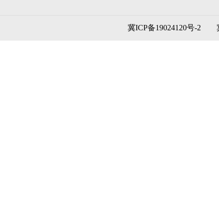
冀ICP备19024120号-2
冀