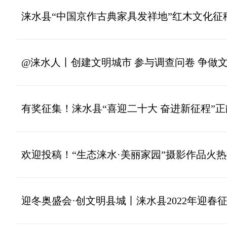
涞水县“中国京作古典家具发祥地”红木文化征
@涞水人丨创建文明城市 参与调查问卷 争做
有奖征集！涞水县“喜迎二十大 奋进新征程”
欢迎投稿！“生态涞水·美丽家园”摄影作品火
迎冬奥盛会·创文明县城丨涞水县2022年迎春