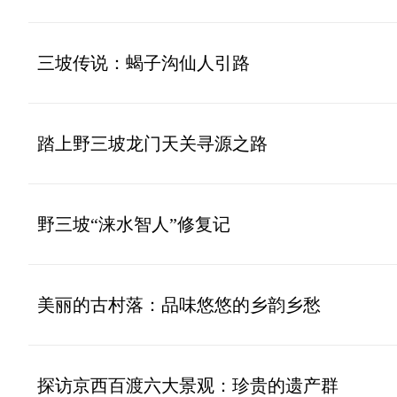
三坡传说：蝎子沟仙人引路
踏上野三坡龙门天关寻源之路
野三坡“涞水智人”修复记
美丽的古村落：品味悠悠的乡韵乡愁
探访京西百渡六大景观：珍贵的遗产群