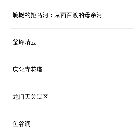
蜿蜒的拒马河：京西百渡的母亲河
釜峰晴云
庆化寺花塔
龙门天关景区
鱼谷洞