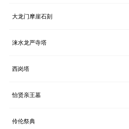
大龙门摩崖石刻
涞水龙严寺塔
西岗塔
怡贤亲王墓
伶伦祭典