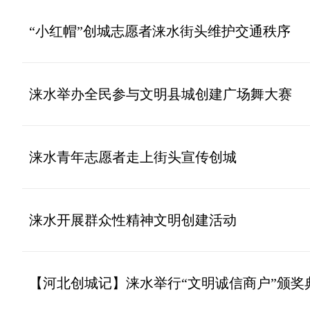
“小红帽”创城志愿者涞水街头维护交通秩序
涞水举办全民参与文明县城创建广场舞大赛
涞水青年志愿者走上街头宣传创城
涞水开展群众性精神文明创建活动
【河北创城记】涞水举行“文明诚信商户”颁奖