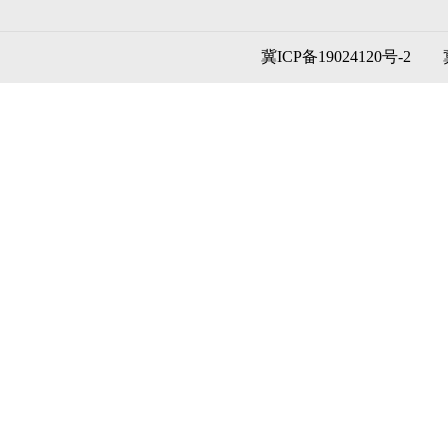
冀ICP备19024120号-2
冀