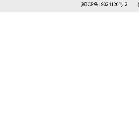
冀ICP备19024120号-2
冀