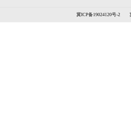
冀ICP备19024120号-2
冀