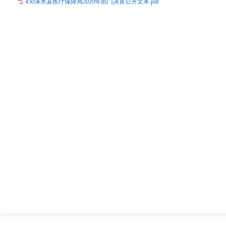
450涞水县医疗保障局2020年部门决算公开文本.pdf