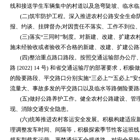
线和接送学生车辆集中的村道以及急弯陡坡、临水临
(二)筑牢防护工程。深入推进农村公路安全生
报、约谈、挂牌督办;对因责任不落实、工作不到位
(三)落实“三同时”制度。对新建、改建、扩建
施未经验收或者验收不合格的新建、改建、扩建公路
(四)整治重点路口路段。按照交通运输部办公厅
路 [2022] 14 号) 和省交通运输厅的部署要
的险要路段、平交路口分别实施“三必上”“五必上”安
流量大、事故多发的平交路口以及临水等路侧险要路段，
(五)做好公路养护工作。健全农村公路建设、管
现、消除交通安全隐患。
(六)统筹推进农村客运安全发展。积极构建适
理调整发车时间、间隔等，积极探索季节性客运班线