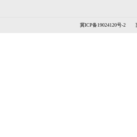
冀ICP备19024120号-2
冀