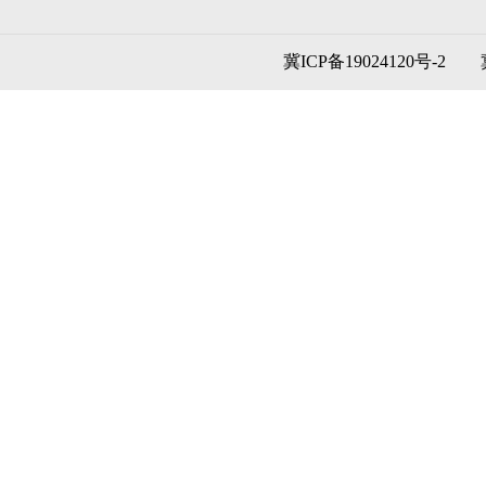
冀ICP备19024120号-2
冀