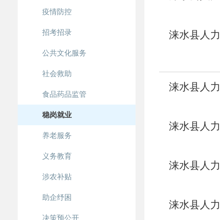
疫情防控
训补贴的
招考招录
涞水县人力
公共文化服务
训补贴的
社会救助
涞水县人力
食品药品监管
和防止返
稳岗就业
示
涞水县人力
养老服务
训补贴的
义务教育
涞水县人
涉农补贴
能专项培
助企纾困
涞水县人力
决策预公开