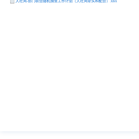
人社局-部门联合随机抽查工作计划（人社局牵头和配合）.xlsx