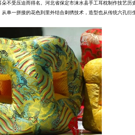
耳朵不受压迫而得名。河北省保定市涞水县手工耳枕制作技艺历
，从单一拼接的花色到里外结合刺绣技术，造型也从传统六孔衍