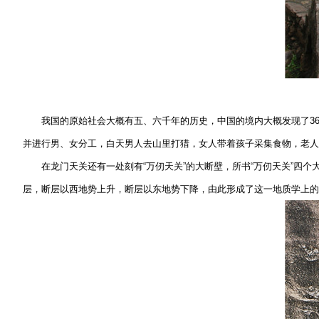
我国的原始社会大概有五、六千年的历史，中国的境内大概发现了360
并进行男、女分工，白天男人去山里打猎，女人带着孩子采集食物，老人
在龙门天关还有一处刻有“万仞天关”的大断壁，所书“万仞天关”四个大
层，断层以西地势上升，断层以东地势下降，由此形成了这一地质学上