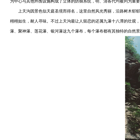
为中心与其他外围设施构成了立体的防御系统，明、清各代均被列为重要
上天沟因景色似天庭圣境而得名，这里自然风光秀丽，沿路树木郁郁葱
栩栩如生，耐人寻味。不过上天沟最让人留恋的还属九瀑十八潭的壮观，在
瀑、聚神瀑、莲花瀑、银河瀑这九个瀑布，每个瀑布都有其独特的自然景