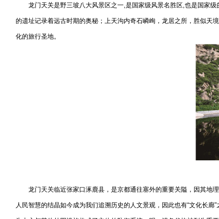
龙门天关是野三坡八大风景区之一,是国家级风景名胜区,也是国家级的
的遗址记录着远古时期的奥秘；上天沟内奇石嶙峋，龙居之所，胜似天境；
化的旅行圣地。
龙门天关临近张家口涿鹿县，是京都通往塞外的重要关隘，因其地理位
人民智慧的结晶如今成为我们追溯历史的人文景观，因此也有“文化长廊”