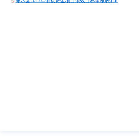
涞水县2025年衔接资金项目绩效目标审核表.pdf