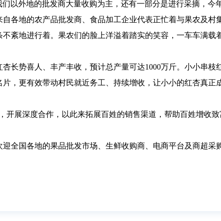
。我们以外地的批发商大量收购为主，还有一部分是进行采摘，今
来自各地的农产品批发商、食品加工企业代表正忙着与果农及村
条不紊地进行着。果农们的脸上洋溢着踏实的笑容，一车车满载着
杏长势喜人、丰产丰收，预计总产量可达1000万斤。小小串
片，更有效带动村民就近务工、持续增收，让小小的红杏真正成
业，开展深度合作，以此来拓展百姓的销售渠道，帮助百姓增收致
欢迎全国各地的果品批发市场、生鲜收购商、电商平台及商超采