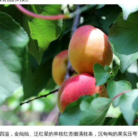
香四溢，金灿灿、泛红晕的串枝红杏缀满枝条，沉甸甸的果实压