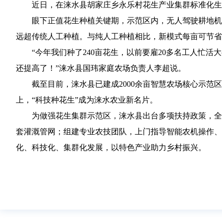
近日，在涞水县胡家庄乡永乐村花生产业集群标准化生
眼下正值花生种植关键期，示范区内，无人驾驶耕地机
远超传统人工种植。与纯人工种植相比，新模式每亩可节省人
“今年我们种了240亩花生，以前要雇20多名工人忙
还提高了！”涞水县国玮家庭农场负责人李超说。
截至目前，涞水县已建成2000余亩智慧农场核心示范
上，“科技种花生”成为涞水农业新名片。
为做强花生集群示范区，涞水县出台多项扶持政策，全
套灌溉管网；组建专业农技团队，上门指导智能农机操作、
化、科技化、集群化发展，以特色产业助力乡村振兴。