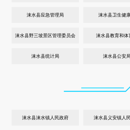
涞水县应急管理局
涞水县卫生健
涞水县野三坡景区管理委员会
涞水县教育和体
涞水县统计局
涞水县公安
涞水县涞水镇人民政府
涞水县义安镇人