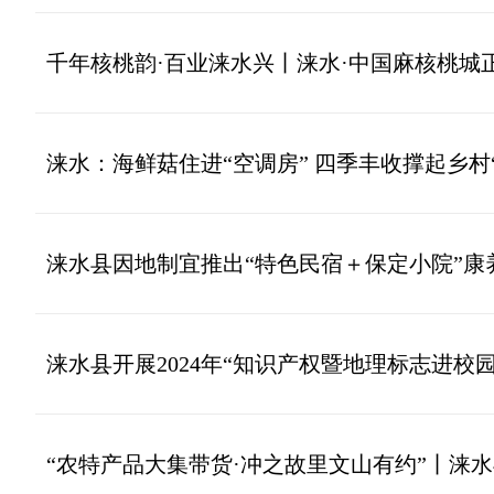
千年核桃韵·百业涞水兴丨涞水·中国麻核桃城
涞水：海鲜菇住进“空调房” 四季丰收撑起乡村
涞水县因地制宜推出“特色民宿＋保定小院”
涞水县开展2024年“知识产权暨地理标志进校
“农特产品大集带货·冲之故里文山有约”丨涞水