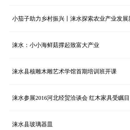
小茄子助力乡村振兴丨涞水探索农业产业发展
涞水：小小海鲜菇撑起致富大产业
涞水县核雕木雕艺术学馆首期培训班开课
涞水参展2016河北经贸洽谈会 红木家具受瞩目
涞水县玻璃器皿