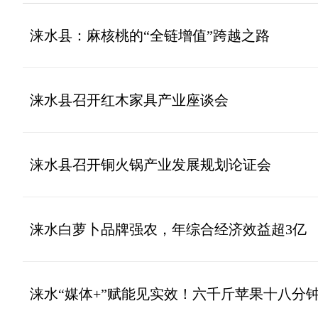
涞水县：麻核桃的“全链增值”跨越之路
涞水县召开红木家具产业座谈会
涞水县召开铜火锅产业发展规划论证会
涞水白萝卜品牌强农，年综合经济效益超3亿
涞水“媒体+”赋能见实效！六千斤苹果十八分